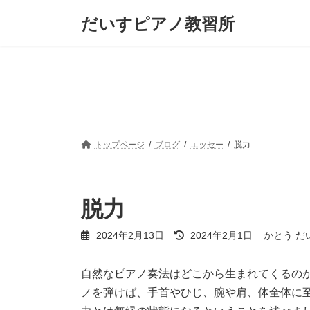
コ
ナ
だいすピアノ教習所
ン
ビ
テ
ゲ
ン
ー
ツ
シ
へ
ョ
ス
ン
キ
に
ッ
移
プ
動
トップページ
ブログ
エッセー
脱力
脱力
最
2024年2月13日
2024年2月1日
かとう だ
終
更
新
自然なピアノ奏法はどこから生まれてくるの
日
ノを弾けば、手首やひじ、腕や肩、体全体に
時
: