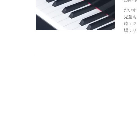
2024年
だいす
児童も
時：２
場：サ