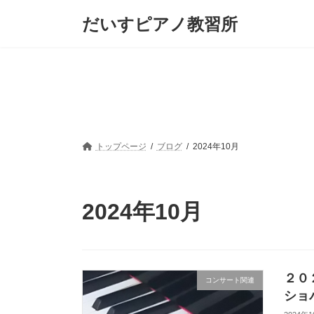
コ
ナ
だいすピアノ教習所
ン
ビ
テ
ゲ
ン
ー
ツ
シ
へ
ョ
ス
ン
キ
に
ッ
移
プ
動
トップページ
ブログ
2024年10月
2024年10月
２０
コンサート関連
ショ